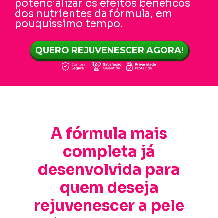
potencializar os efeitos benéficos
dos nutrientes da fórmula, em
pouquíssimo tempo.
QUERO REJUVENESCER AGORA!
A fórmula mais
completa já
desenvolvida para
quem deseja
rejuvenescer a pele