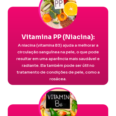
Vitamina PP (Niacina):
A niacina (vitamina B3) ajuda a melhorar a
circulação sanguínea na pele, o que pode
resultar em uma aparência mais saudável e
radiante. Ela também pode ser útil no
tratamento de condições de pele, como a
rosácea.