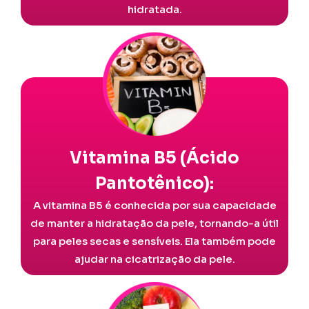
hidratada.
Vitamina B5 (Ácido
Pantotênico):
A vitamina B5 é conhecida por sua capacidade
de manter a hidratação da pele, tornando-a útil
para peles secas e sensíveis. Ela também pode
ajudar na cicatrização da pele.