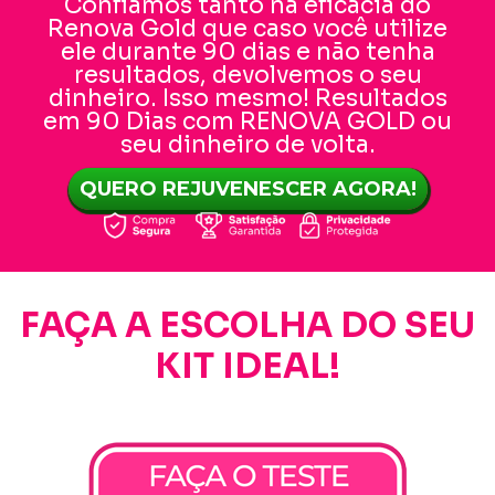
Confiamos tanto na eficácia do
Renova Gold que caso você utilize
ele durante 90 dias e não tenha
resultados, devolvemos o seu
dinheiro. Isso mesmo! Resultados
em 90 Dias com RENOVA GOLD ou
seu dinheiro de volta.
QUERO REJUVENESCER AGORA!
FAÇA A ESCOLHA DO SEU
KIT IDEAL!